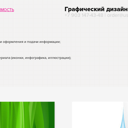
Графический дизайн
ИМОСТЬ
+7 903 147-43-48 | order@us
ии оформления и подачи информации;
ериала (иконки, инфографика, иллюстрации);